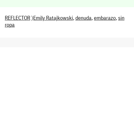
REFLECTOR
〉
Emily Ratajkowski
,
denuda
,
embarazo
,
sin
ropa