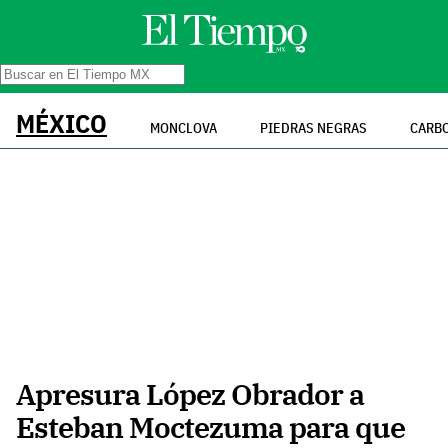
MÉXICO
MONCLOVA
PIEDRAS NEGRAS
CARB
Apresura López Obrador a
Esteban Moctezuma para que