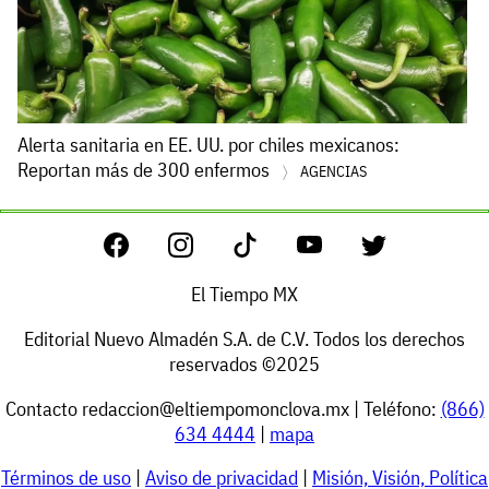
Alerta sanitaria en EE. UU. por chiles mexicanos:
Reportan más de 300 enfermos
AGENCIAS
El Tiempo MX
Editorial Nuevo Almadén S.A. de C.V. Todos los derechos
reservados ©2025
Contacto
redaccion@eltiempomonclova.mx
| Teléfono:
(866)
634 4444
|
mapa
Términos de uso
|
Aviso de privacidad
|
Misión, Visión, Política