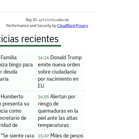
icias recientes
Familia
Donald Trump
16:16
niza bingo para
emite nueva orden
ar deuda
sobre ciudadanía
aria
por nacimiento en
EU
Humberto
Alertan por
16:05
n presenta su
riesgo de
ncia como
quemaduras en la
ecretario de
piel ante las altas
ridad de
temperaturas
loa
"Se siente rara
Miles de pesos
15:47