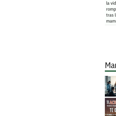
la vi
rompe
tras 
mam
Ma