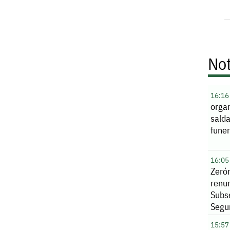
Not
16:16
orga
sald
funer
16:05
Zeró
renu
Subs
Segu
Sina
15:57