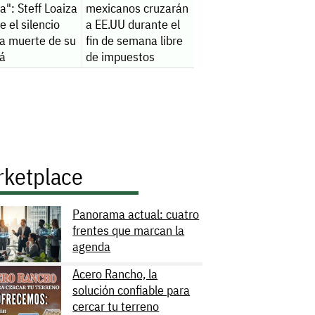
da": Steff Loaiza
mexicanos cruzarán
 el silencio
a EE.UU durante el
la muerte de su
fin de semana libre
á
de impuestos
rketplace
Panorama actual: cuatro
frentes que marcan la
agenda
Acero Rancho, la
solución confiable para
cercar tu terreno