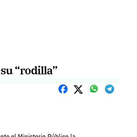
su “rodilla”
te el Ministerio Público la