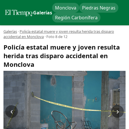
Monclova
Piedras Negras
Galerías
Región Carbonífera
Galerías
·
Policía estatal muere y joven resulta herida tras disparo
accidental en Monclova
·
Foto 8 de 12
Policía estatal muere y joven resulta
herida tras disparo accidental en
Monclova
‹
›