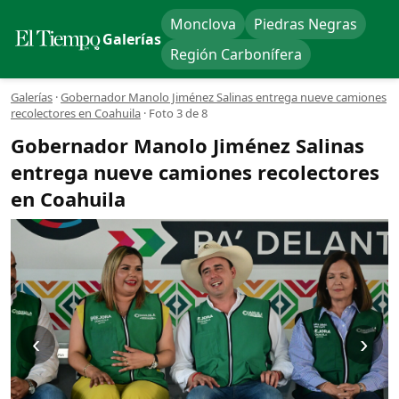
Monclova
Piedras Negras
Galerías
Región Carbonífera
Galerías
·
Gobernador Manolo Jiménez Salinas entrega nueve camiones
recolectores en Coahuila
·
Foto 3 de 8
Gobernador Manolo Jiménez Salinas
entrega nueve camiones recolectores
en Coahuila
‹
›