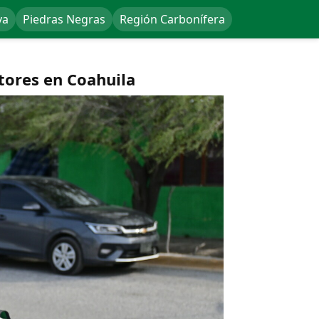
va
Piedras Negras
Región Carbonífera
tores en Coahuila