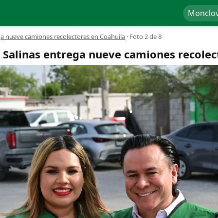
Monclo
a nueve camiones recolectores en Coahuila
·
Foto 2 de 8
Salinas entrega nueve camiones recolec