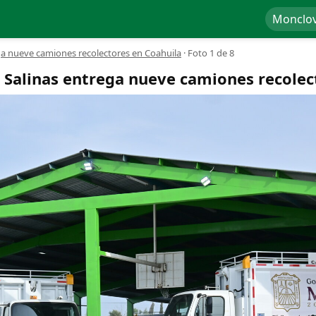
Monclo
a nueve camiones recolectores en Coahuila
·
Foto 1 de 8
Salinas entrega nueve camiones recolec