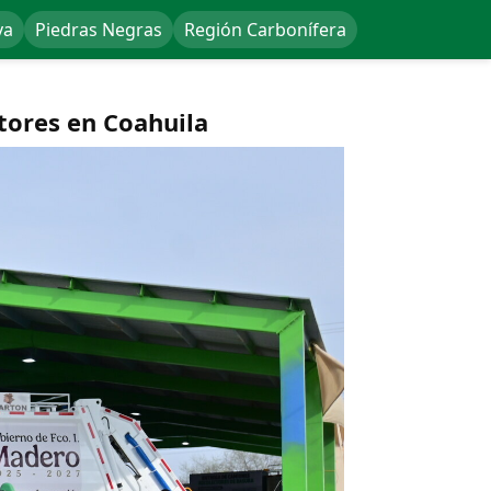
va
Piedras Negras
Región Carbonífera
tores en Coahuila