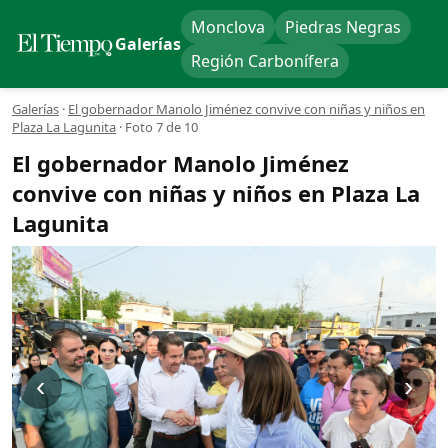
Monclova
Piedras Negras
Galerías
Región Carbonífera
Galerías
·
El gobernador Manolo Jiménez convive con niñas y niños en
Plaza La Lagunita
·
Foto 7 de 10
El gobernador Manolo Jiménez
convive con niñas y niños en Plaza La
Lagunita
‹
›