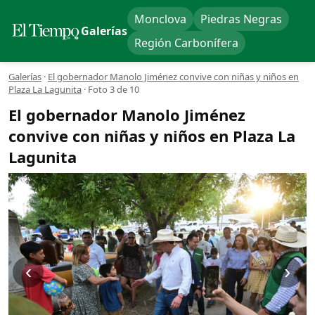
Monclova
Piedras Negras
Galerías
Región Carbonífera
Galerías
·
El gobernador Manolo Jiménez convive con niñas y niños en
Plaza La Lagunita
·
Foto 3 de 10
El gobernador Manolo Jiménez
convive con niñas y niños en Plaza La
Lagunita
‹
›