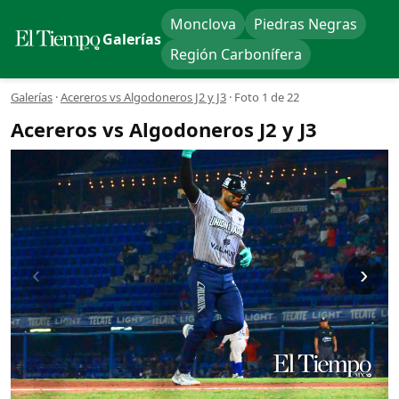
Monclova
Piedras Negras
Galerías
Región Carbonífera
Galerías
·
Acereros vs Algodoneros J2 y J3
·
Foto 1 de 22
Acereros vs Algodoneros J2 y J3
‹
›