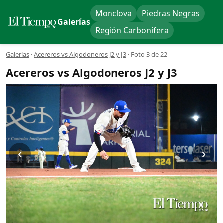
Monclova
Piedras Negras
Galerías
Región Carbonífera
Galerías
·
Acereros vs Algodoneros J2 y J3
·
Foto 3 de 22
Acereros vs Algodoneros J2 y J3
‹
›