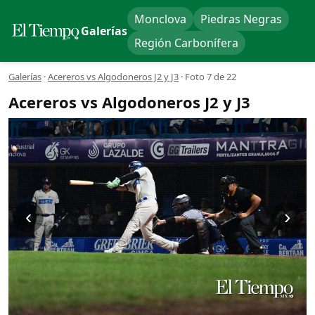
Monclova
Piedras Negras
Galerías
Región Carbonífera
Galerías
·
Acereros vs Algodoneros J2 y J3
·
Foto 7 de 22
Acereros vs Algodoneros J2 y J3
‹
›