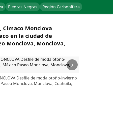
va
Piedras Negras
Región Carbonífera
o, Cimaco Monclova
co en la ciudad de
eo Monclova, Monclova,
›
NCLOVA Desfile de moda otoño-invierno
o Paseo Monclova, Monclova, Coahuila,