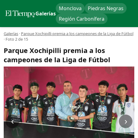
Monclova
Piedras Negras
Galerías
Región Carbonífera
Galerías
·
Parque Xochipilli premia a los campeones de la Liga de Fútbol
·
Foto 2 de 15
Parque Xochipilli premia a los
campeones de la Liga de Fútbol
‹
›